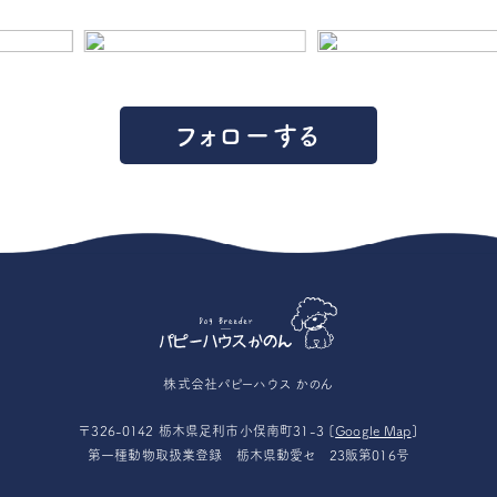
フォローする
株式会社パピーハウス かのん
〒326-0142 栃木県足利市小俣南町31-3 [
Google Map
]
第一種動物取扱業登録 栃木県動愛セ 23販第016号