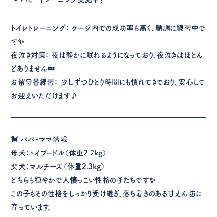
トイレトレーニング：
ケージ内での成功率も高く、順調に練習中で
す✨
夜泣き対策：
夜は静かに眠れるようになっており、夜泣きはほとん
どありません💤
お留守番練習：
少しずつひとり時間にも慣れてきており、安心して
お迎えいただけます♪
🐩
パパ・ママ情報
母犬：トイプードル（体重2.2kg）
父犬：マルチーズ（体重2.3kg）
どちらも穏やかで人懐っこい性格の子たちです✨
この子もその性格をしっかり受け継ぎ、落ち着きのある甘えん坊に
育っています。