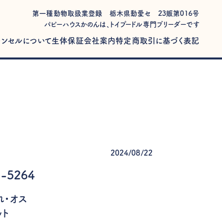
第一種動物取扱業登録 栃木県動愛セ 23販第016号
パピーハウスかのんは、トイプードル専門ブリーダーです
ャンセルについて
生体保証
会社案内
特定商取引に基づく表記
2024/08/22
-5264
まれ・オス
ット