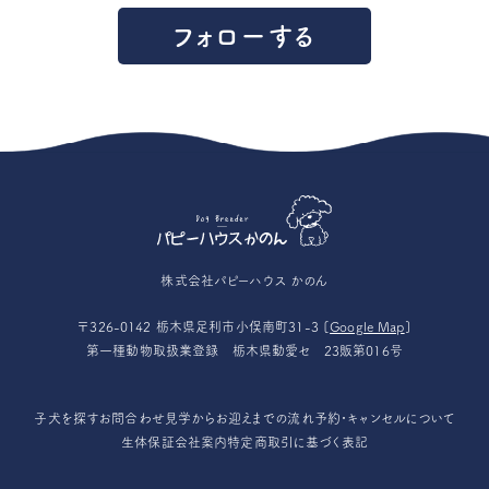
フォローする
株式会社パピーハウス かのん
〒326-0142 栃木県足利市小俣南町31-3 [
Google Map
]
第一種動物取扱業登録 栃木県動愛セ 23販第016号
子犬を探す
お問合わせ
見学からお迎えまでの流れ
予約・キャンセルについて
生体保証
会社案内
特定商取引に基づく表記