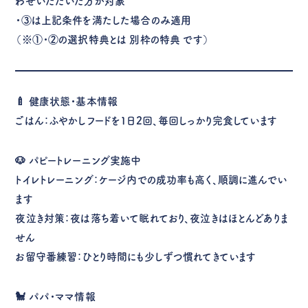
わせいただいた方が対象
・③は上記条件を満たした場合のみ適用
（※①・②の選択特典とは
別枠の特典
です）
🍼
健康状態・基本情報
ごはん：ふやかしフードを1日2回、毎回しっかり完食しています
🐶
パピートレーニング実施中
トイレトレーニング：ケージ内での成功率も高く、順調に進んでい
ます
夜泣き対策：夜は落ち着いて眠れており、夜泣きはほとんどありま
せん
お留守番練習：ひとり時間にも少しずつ慣れてきています
🐩
パパ・ママ情報