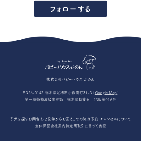
フォローする
株式会社パピーハウス かのん
〒326-0142 栃木県足利市小俣南町31-3 [
Google Map
]
第一種動物取扱業登録 栃木県動愛セ 23販第016号
子犬を探す
お問合わせ
見学からお迎えまでの流れ
予約・キャンセルについて
生体保証
会社案内
特定商取引に基づく表記