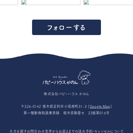
フォローする
株式会社パピーハウス かのん
〒326-0142 栃木県足利市小俣南町31-3 [
Google Map
]
第一種動物取扱業登録 栃木県動愛セ 23販第016号
子犬を探す
お問合わせ
見学からお迎えまでの流れ
予約・キャンセルについて