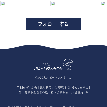
フォローする
株式会社パピーハウス かのん
〒326-0142 栃木県足利市小俣南町31-3 [
Google Map
]
第一種動物取扱業登録 栃木県動愛セ 23販第016号